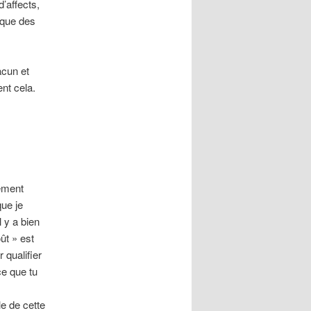
’affects,
 que des
acun et
nt cela.
ement
que je
l y a bien
ût » est
 qualifier
ce que tu
le de cette