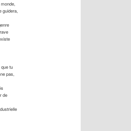
le monde,
e guidera,
 genre
grave
existe
 que tu
nne pas,
és
r de
ustrielle