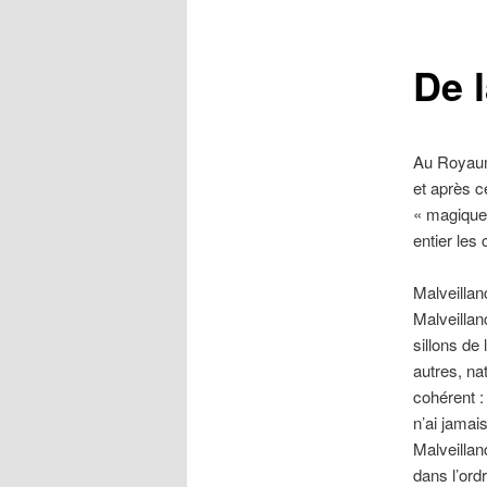
contenu
De 
principal
Au Royaume
et après c
« magique 
entier les
Malveillanc
Malveillan
sillons de
autres, na
cohérent :
n’ai jamai
Malveillan
dans l’ord