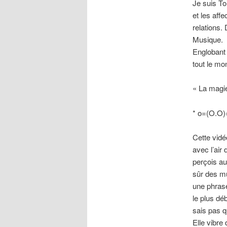
Je suis T
et les aff
relations.
Musique.
Englobant 
tout le mo
« La magie
* o=(O.O)
Cette vid
avec l’air
perçois aut
sûr des mu
une phrase
le plus dé
sais pas qu
Elle vibre