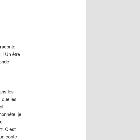
articles
 raconte,
l ! Un être
monde
ans les
s que les
nt
honnête, je
e.
t. C’est
 un conte