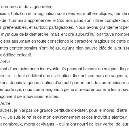
 nombres et de la géométrie.
lexion, l’intuition et l’imagination sont nées les mathématiques, rien d
é de l’humain à appréhender le Cosmos dans son infinie complexité, d
 préhensibles, et surtout, partageables. Nous avons grandement per
 mystique de la démarche, mais encore aujourd’hui on trouve nombr
ciens assumant en toute conscience le caractère magique de cette q
 mes contemporains n’ont, hélas, qu’une bien pauvre idée de la puis
 édifice collectif.
Verbe.
ont d’une puissance incroyable. Ils peuvent blesser ou soigner. Ils p
truire. Ils font et défont une civilisation. Ils sont vecteurs de sagesse, 
 ans depuis la généralisation d’un outil permettant de communiquer 
’importe qui, nous commençons à peine à mesurer comme les mauv
façonnent de mauvaises réalités.
’Autre.
tres, je n’ai pas de grande certitude d’exister, pour le moins, d’être
n ». Je suis le reflet de mon environnement et des individus alentour,
ont nombreux, morts et vivants – qui m’ont nourri de leur verbe, de leu