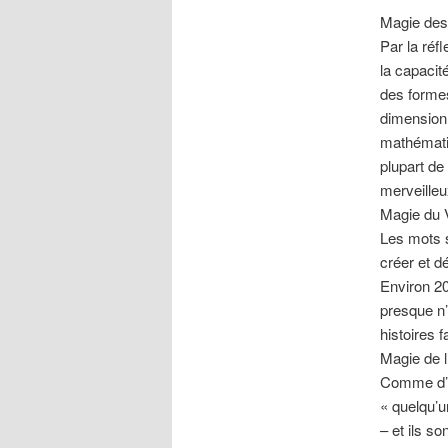
Magie des
Par la réf
la capacit
des formes
dimension
mathémati
plupart de
merveilleux
Magie du 
Les mots s
créer et dé
Environ 20
presque n
histoires 
Magie de l
Comme d’au
« quelqu’u
– et ils s