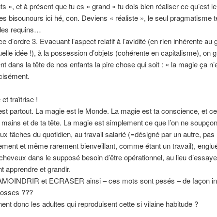
ts », et à présent que tu es « grand » tu dois bien réaliser ce qu’est 
les bisounours ici hé, con. Deviens « réaliste », le seul pragmatisme t
 des requins…
e d’ordre 3. Evacuant l’aspect relatif à l’avidité (en rien inhérente au
elle idée !), à la possession d’objets (cohérente en capitalisme), on 
t dans la tête de nos enfants la pire chose qui soit : « la magie ça n’
cisément.
t traîtrise !
st partout. La magie est le Monde. La magie est ta conscience, et ce
s mains et de ta tête. La magie est simplement ce que l’on ne soupço
x tâches du quotidien, au travail salarié (=désigné par un autre, pas
ment et même rarement bienveillant, comme étant un travail), englu
cheveux dans le supposé besoin d’être opérationnel, au lieu d’essaye
 apprendre et grandir.
AMOINDRIR et ECRASER ainsi – ces mots sont pesés – de façon ind
gosses ???
ent donc les adultes qui reproduisent cette si vilaine habitude ?