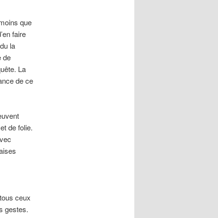
e moins que
’en faire
du la
e de
uête. La
sance de ce
euvent
et de folie.
avec
aises
 tous ceux
rs gestes.