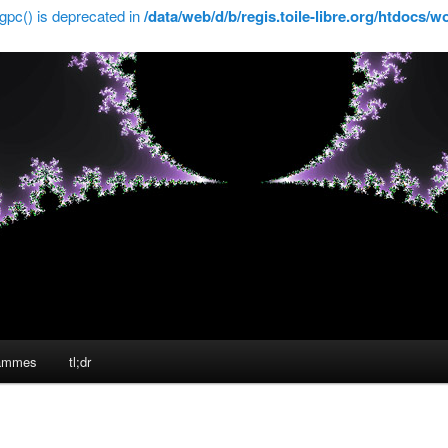
gpc() is deprecated in
/data/web/d/b/regis.toile-libre.org/htdocs/
rammes
tl;dr