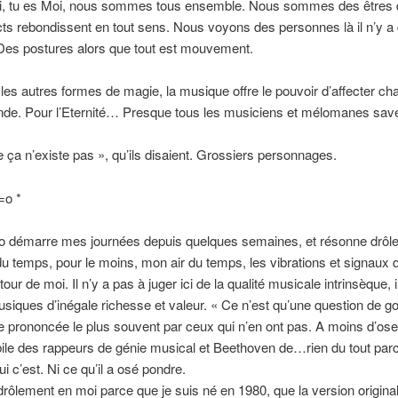
oi, tu es Moi, nous sommes tous ensemble. Nous sommes des êtres d
ects rebondissent en tout sens. Nous voyons des personnes là il n’y a
 Des postures alors que tout est mouvement.
les autres formes de magie, la musique offre le pouvoir d’affecter ch
nde. Pour l’Eternité… Presque tous les musiciens et mélomanes save
 ça n’existe pas », qu’ils disaient. Grossiers personnages.
=o *
éo démarre mes journées depuis quelques semaines, et résonne drôl
 du temps, pour le moins, mon air du temps, les vibrations et signaux 
our de moi. Il n’y a pas à juger ici de la qualité musicale intrinsèque, i
siques d’inégale richesse et valeur. « Ce n’est qu’une question de go
 prononcée le plus souvent par ceux qui n’en ont pas. A moins d’oser
bile des rappeurs de génie musical et Beethoven de…rien du tout par
i c’est. Ni ce qu’il a osé pondre.
 drôlement en moi parce que je suis né en 1980, que la version origina