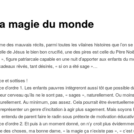
la magie du monde
 des mauvais récits, parmi toutes les vilaines histoires que l’on se
elle de Jésus le bien bon crucifié, une des pires est celle du Père Noë
», figure patriarcale capable en une nuit d’apporter aux enfants du 
 cadeaux rêvés, tant désirés, « si on a été sage »…
e et sottises !
ce d’ordre 1. Les enfants pauvres intègreront aussi tôt que possible d
 leur cerveau qu’ils ne le sont pas, « sages », naturellement. Ou moin
turellement. Au minimum, pas assez. Cela pourrait être éventuelleme
 représenter un genre d’incitation à agir plus sagement. Mais soyons 
s entendu de parent faire le radin sous prétexte de motivation éducativ
ce d’ordre 2. Et puis à un moment donné, on n’y croit plus évidemmen
re des choses, ma bonne dame, « la magie ça n’existe pas », « c’est