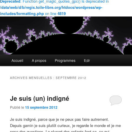
Deprecated
: Function get_magic_quotes_gpc() is deprecated in
/data/web/d/b/regis.toile-libre.org/htdocs/wordpress/wp-
includes/formatting.php
on line
4819
Menu
Accueil
A propos
Programmes
tl;dr
Aller
Aller
principal
au
au
ARCHIVES MENSUELLES :
SEPTEMBRE 2012
contenu
contenu
Je suis (un) indigné
principal
secondaire
Publié le
15 septembre 2012
Je suis indigné, parce que je ne peux pas faire autrement.
Depuis gamin je suis plutôt curieux, je regarde le monde et je me
pose des questions. La plupart des enfants font ça, ce qui