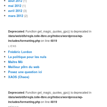
août 2012
(1)
mai 2012
(1)
avril 2012
(3)
mars 2012
(2)
Deprecated
: Function get_magic_quotes_gpc() is deprecated in
/data/web/d/b/regis.toile-libre.org/htdocs/wordpress/wp-
includes/formatting.php
on line
4819
LIENS
Frédéric Lordon
La politique pour les nuls
Maître Mô
Meilleur p0rn du web
Posez une question ici
XAOS (Chaos)
Deprecated
: Function get_magic_quotes_gpc() is deprecated in
/data/web/d/b/regis.toile-libre.org/htdocs/wordpress/wp-
includes/formatting.php
on line
4819