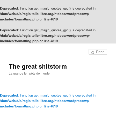
Deprecated
: Function get_magic_quotes_gpc() is deprecated in
/data/web/d/b/regis.toile-libre.org/htdocs/wordpress/wp-
includes/formatting.php
on line
4819
Deprecated
: Function get_magic_quotes_gpc() is deprecated in
/data/web/d/b/regis.toile-libre.org/htdocs/wordpress/wp-
includes/formatting.php
on line
4819
Rech
The great shitstorm
La grande tempête de merde
Deprecated
: Function get_magic_quotes_gpc() is deprecated in
/data/web/d/b/regis.toile-libre.org/htdocs/wordpress/wp-
includes/formatting.php
on line
4819