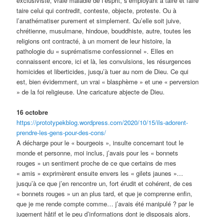
exclusiviste, vraie maladie de l’esprit, s’employant à taire et faire
taire celui qui contredit, conteste, objecte, proteste. Ou à
l’anathématiser purement et simplement. Qu’elle soit juive,
chrétienne, musulmane, hindoue, bouddhiste, autre, toutes les
religions ont contracté, à un moment de leur histoire, la
pathologie du « suprématisme confessionnel ». Elles en
connaissent encore, ici et là, les convulsions, les résurgences
homicides et liberticides, jusqu’à tuer au nom de Dieu. Ce qui
est, bien évidemment, un vrai « blasphème » et une « perversion
» de la foi religieuse. Une caricature abjecte de Dieu.
16 octobre
https://prototypekblog.wordpress.com/2020/10/15/ils-adorent-
prendre-les-gens-pour-des-cons/
A décharge pour le « bourgeois », insulte concernant tout le
monde et personne, moi inclus, j’avais pour les « bonnets
rouges » un sentiment proche de ce que certains de mes
« amis » exprimèrent ensuite envers les « gilets jaunes »…
jusqu’à ce que j’en rencontre un, fort érudit et cohérent, de ces
« bonnets rouges » un an plus tard, et que je comprenne enfin,
que je me rende compte comme… j’avais été manipulé ? par le
jugement hâtif et le peu d’informations dont je disposais alors,