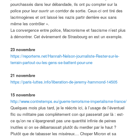
pourchassés dans leur débandade, ils ont pu compter sur la
police pour leur ouvrir un corridor de sortie. Ceux-ci ont tiré des
lacrimogènes et ont laissé les nazis partir derrière eux sans
même les contrôler ».
La convergence entre police, Macronisme et fascisme n’est plus
à démontrer. Cet évènement de Strasbourg en est un exemple.
23 novembre
https://reporterre.net/Hannah-Nelson-journaliste-Rester-sur-le-
terrain-partout-ou-les-gens-se-battent-pour-une
21 novembre
https://paris-luttes.info/liberation-de-jeremy-hammond-14505
15 novembre
http://www.contretemps.eu/guerre-terrorisme-imperialisme-france/
Quelques mois plus tard, je le réécris ici, à l’usage de l’éventuel
flic ou militaire pas complètement con qui passerait par là : est-
ce qu’on ne s’épargnerait pas une quantité infinie de peines
inutiles si on se débarrassait plutôt du merdier par le haut ?
Plutôt que de tabasser les miséreux… Choper Micron et sa