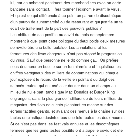
lui, car en achetant gentiment des marchandises avec sa carte
bancaire sans contact, il fera tourner l’économie avant le virus.
Et qu’est ce qui différencie à ce point un patron de discothèque
d’un patron de supermarché ou de restaurant et qui justifie un tel
écart de traitement de la part des pouvoirs publics ?
Les chiffres de cas positifs au covid du mois de septembre
montrent à quel point cette politique du deux poids deux mesures
se révèle être une belle foutaise. Les annulations et les
fermetures des lieux dangereux n’ont pas stoppé la progression
du virus. Sauf que personne ne le dit comme ça… On préfère
nous énumérer en boucle sur un ton alarmiste et inquisiteur les
chiffres vertigineux des milliers de contaminations qui chaque
jour explosent le record de la veille en pointant du doigt ces
satanés teufers qui ont osé aller danser dans un champs au
milieu de nulle part, tandis que Mac Donalds et Burger King
engrangent, dans la plus grande indifférence de leurs milliers de
magasins, des flots de clients pianotant en masse sur des
écrans tactiles géants, et avalant des menus à la chaîne sur des
tables en plastique désinfectées une fois toutes les deux heures.
Si ce n’est pas dans les festivals annulés et les discothèques
fermées que les gens testés positifs ont attrapé le covid cet été