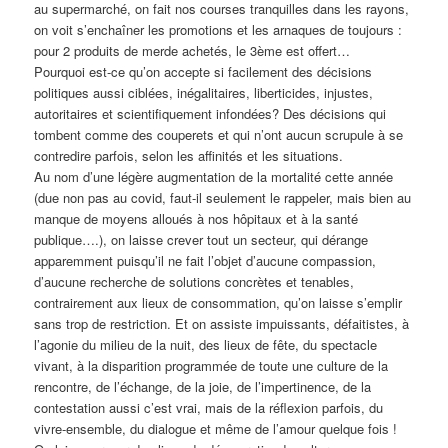
au supermarché, on fait nos courses tranquilles dans les rayons,
on voit s’enchaîner les promotions et les arnaques de toujours :
pour 2 produits de merde achetés, le 3ème est offert…
Pourquoi est-ce qu’on accepte si facilement des décisions
politiques aussi ciblées, inégalitaires, liberticides, injustes,
autoritaires et scientifiquement infondées? Des décisions qui
tombent comme des couperets et qui n’ont aucun scrupule à se
contredire parfois, selon les affinités et les situations.
Au nom d’une légère augmentation de la mortalité cette année
(due non pas au covid, faut-il seulement le rappeler, mais bien au
manque de moyens alloués à nos hôpitaux et à la santé
publique….), on laisse crever tout un secteur, qui dérange
apparemment puisqu’il ne fait l’objet d’aucune compassion,
d’aucune recherche de solutions concrètes et tenables,
contrairement aux lieux de consommation, qu’on laisse s’emplir
sans trop de restriction. Et on assiste impuissants, défaitistes, à
l’agonie du milieu de la nuit, des lieux de fête, du spectacle
vivant, à la disparition programmée de toute une culture de la
rencontre, de l’échange, de la joie, de l’impertinence, de la
contestation aussi c’est vrai, mais de la réflexion parfois, du
vivre-ensemble, du dialogue et même de l’amour quelque fois !