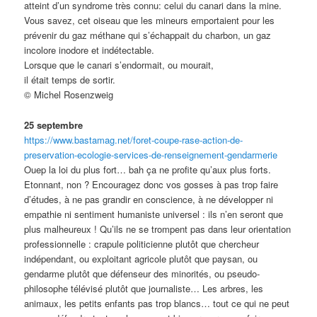
atteint d’un syndrome très connu: celui du canari dans la mine.
Vous savez, cet oiseau que les mineurs emportaient pour les
prévenir du gaz méthane qui s’échappait du charbon, un gaz
incolore inodore et indétectable.
Lorsque que le canari s’endormait, ou mourait,
il était temps de sortir.
© Michel Rosenzweig
25 septembre
https://www.bastamag.net/foret-coupe-rase-action-de-
preservation-ecologie-services-de-renseignement-gendarmerie
Ouep la loi du plus fort… bah ça ne profite qu’aux plus forts.
Etonnant, non ? Encouragez donc vos gosses à pas trop faire
d’études, à ne pas grandir en conscience, à ne développer ni
empathie ni sentiment humaniste universel : ils n’en seront que
plus malheureux ! Qu’ils ne se trompent pas dans leur orientation
professionnelle : crapule politicienne plutôt que chercheur
indépendant, ou exploitant agricole plutôt que paysan, ou
gendarme plutôt que défenseur des minorités, ou pseudo-
philosophe télévisé plutôt que journaliste… Les arbres, les
animaux, les petits enfants pas trop blancs… tout ce qui ne peut