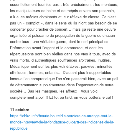
essentiellement fournies par… très précisément : les menteurs,
les manipulateurs de haine et de mépris envers son prochain,
a.k.a les médias dominants et leur réflexe de classe. Ce n’est
pas un « complot », dans le sens où ils n’ont pas besoin de se
concerter pour cracher de concert… mais ça reste une oeuvre
organisée et puissante de propagation de la guerre de chacun
contre tous ; une véritable guerre, dont le nerf principal est
l’information avant l’argent et le commerce, et dont les
répercussions sont bien réelles dans nos vies à tous, avec de
vrais morts, d’authentiques souffrances arbitraires. Inutiles.
Mécaniquement sur les plus vulnérables, pauvres, minorités
ethniques, femmes, enfants… D’autant plus insupportables
lorsque l’on comprend que l’on s’en passerait bien, avec un poil
de déterminaiton supplémentaire dans l’organisation de notre
société… Bas les masques, les affreux ! Vous voici
complètement à poil !! Et tôt ou tard, on vous bottera le cul !
11 octobre
https://ehko.info/houria-bouteldja-sorciere-ca-arrange-tout-le-
monde-interview-de-la-fondatrice-du-parti-des-indigenes-de-la-
republique