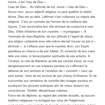
trouve, c’est l’eau de Dieu ».
L’eau de Dieu… Au tréfonds de soi, sourd « l’eau de Dieu ».
Aucun nom, aucun adjectif religieux ne peut qualifier la réalité
divine. Dieu est au-delà. L’affirmer n’est nullement un mépris des
religions. C’est au contraire les honorer de la meilleure des
façons. C’est reconnaître leur rôle éminent de conductrice vers
Dieu, d’être initiatrice de son mystère, « mystagogue ». A
l’exemple de Jean-Baptiste, de son attitude à l’égard de Jésus,
une religion cohérente avec elle-même devrait trouver sa joie à «
diminuer », à s’effacer pour que le mystère divin, son Esprit,
grandisse en chacun.e de ses fidèles. Et consentir de bon cœur,
telle une mère, à l’émancipation spirituelle de ses enfants. A
l’inverse, la voie de libération qu’elle est censée tracer, se mue
dangereusement en une impasse sectaire où s’affirment la
défense de son territoire et l’ambition de « convertir » ceux qui
sont autres. Voire de les exclure de son champ d’influence. Et de
succomber aux tentations du contrôle des rouages sociaux en
soudoyant les pouvoirs politiques afin de mieux asservir les
consciences. Terrible, désastreuse méprise…
Force est de déplorer, au regard des siècles écoulés, qu’aucune
tradition religieuse n’a échappé aux virus de l’hégémonie