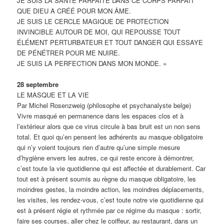
JE SUIS LA SANTÉ PARFAITE DANS CE CORPS PARFAIT
QUE DIEU A CRÉÉ POUR MON ÂME.
JE SUIS LE CERCLE MAGIQUE DE PROTECTION
INVINCIBLE AUTOUR DE MOI, QUI REPOUSSE TOUT
ÉLÉMENT PERTURBATEUR ET TOUT DANGER QUI ESSAYE
DE PÉNÉTRER POUR ME NUIRE.
JE SUIS LA PERFECTION DANS MON MONDE. »
28 septembre
LE MASQUE ET LA VIE
Par Michel Rosenzweig (philosophe et psychanalyste belge)
Vivre masqué en permanence dans les espaces clos et à
l’extérieur alors que ce virus circule à bas bruit est un non sens
total. Et quoi qu’en pensent les adhérents au masque obligatoire
qui n’y voient toujours rien d’autre qu’une simple mesure
d’hygiène envers les autres, ce qui reste encore à démontrer,
c’est toute la vie quotidienne qui est affectée et durablement. Car
tout est à présent soumis au règne du masque obligatoire, les
moindres gestes, la moindre action, les moindres déplacements,
les visites, les rendez-vous, c’est toute notre vie quotidienne qui
est à présent régie et rythmée par ce régime du masque : sortir,
faire ses courses, aller chez le coiffeur, au restaurant, dans un