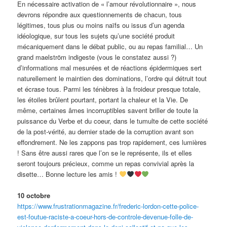
En nécessaire activation de « l’amour révolutionnaire », nous
devrons répondre aux questionnements de chacun, tous
légitimes, tous plus ou moins naïfs ou issus d’un agenda
idéologique, sur tous les sujets qu’une société produit
mécaniquement dans le débat public, ou au repas familial… Un
grand maelström indigeste (vous le constatez aussi ?)
d’informations mal mesurées et de réactions épidermiques sert
naturellement le maintien des dominations, l’ordre qui détruit tout
et écrase tous. Parmi les ténèbres à la froideur presque totale,
les étoiles brûlent pourtant, portant la chaleur et la Vie. De
même, certaines âmes incorruptibles savent briller de toute la
puissance du Verbe et du coeur, dans le tumulte de cette société
de la post-vérité, au dernier stade de la corruption avant son
effondrement. Ne les zappons pas trop rapidement, ces lumières
! Sans être aussi rares que l’on se le représente, ils et elles
seront toujours précieux, comme un repas convivial après la
disette… Bonne lecture les amis !
10 octobre
https://www.frustrationmagazine.fr/frederic-lordon-cette-police-
est-foutue-raciste-a-coeur-hors-de-controle-devenue-folle-de-