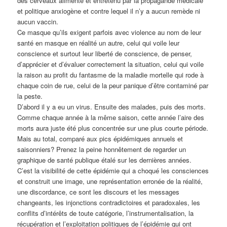
des cerveaux alimenté et entretenu par la propagande médicale
et politique anxiogène et contre lequel il n’y a aucun remède ni
aucun vaccin.
Ce masque qu’ils exigent parfois avec violence au nom de leur
santé en masque en réalité un autre, celui qui voile leur
conscience et surtout leur liberté de conscience, de penser,
d’apprécier et d’évaluer correctement la situation, celui qui voile
la raison au profit du fantasme de la maladie mortelle qui rode à
chaque coin de rue, celui de la peur panique d’être contaminé par
la peste.
D’abord il y a eu un virus. Ensuite des malades, puis des morts.
Comme chaque année à la même saison, cette année l’aire des
morts aura juste été plus concentrée sur une plus courte période.
Mais au total, comparé aux pics épidémiques annuels et
saisonniers? Prenez la peine honnêtement de regarder un
graphique de santé publique étalé sur les dernières années.
C’est la visibilité de cette épidémie qui a choqué les consciences
et construit une image, une représentation erronée de la réalité,
une discordance, ce sont les discours et les messages
changeants, les injonctions contradictoires et paradoxales, les
conflits d’intérêts de toute catégorie, l’instrumentalisation, la
récupération et l’exploitation politiques de l’épidémie qui ont