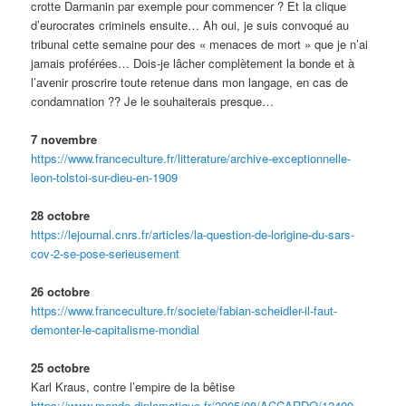
crotte Darmanin par exemple pour commencer ? Et la clique
d’eurocrates criminels ensuite… Ah oui, je suis convoqué au
tribunal cette semaine pour des « menaces de mort » que je n’ai
jamais proférées… Dois-je lâcher complètement la bonde et à
l’avenir proscrire toute retenue dans mon langage, en cas de
condamnation ?? Je le souhaiterais presque…
7 novembre
https://www.franceculture.fr/litterature/archive-exceptionnelle-
leon-tolstoi-sur-dieu-en-1909
28 octobre
https://lejournal.cnrs.fr/articles/la-question-de-lorigine-du-sars-
cov-2-se-pose-serieusement
26 octobre
https://www.franceculture.fr/societe/fabian-scheidler-il-faut-
demonter-le-capitalisme-mondial
25 octobre
Karl Kraus, contre l’empire de la bêtise
https://www.monde-diplomatique.fr/2005/08/ACCARDO/12409