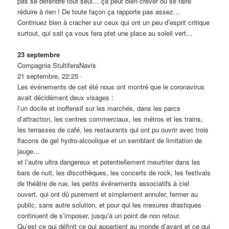
pas se défendre tout seul… ça peut bien crever ou se faire
réduire à rien ! De toute façon ça rapporte pas assez…
Continuez bien à cracher sur ceux qui ont un peu d’esprit critique
surtout, qui sait ça vous fera ptet une place au soleil vert…
23 septembre
Compagnia StultiferaNavis
21 septembre, 22:25 ·
Les événements de cet été nous ont montré que le coronavirus
avait décidément deux visages :
l’un docile et inoffensif sur les marchés, dans les parcs
d’attraction, les centres commerciaux, les métros et les trains,
les terrasses de café, les restaurants qui ont pu ouvrir avec trois
flacons de gel hydro-alcoolique et un semblant de limitation de
jauge…
et l’autre ultra dangereux et potentiellement meurtrier dans les
bars de nuit, les discothèques, les concerts de rock, les festivals
de théâtre de rue, les petits événements associatifs à ciel
ouvert, qui ont dû purement et simplement annuler, fermer au
public, sans autre solution, et pour qui les mesures drastiques
continuent de s’imposer, jusqu’à un point de non retour.
Qu’est ce qui définit ce qui appartient au monde d’avant et ce qui