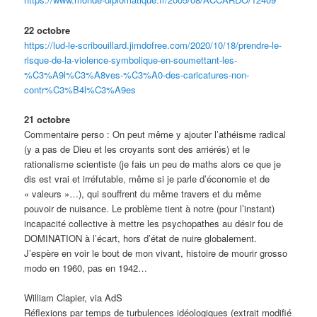
22 octobre
https://lud-le-scribouillard.jimdofree.com/2020/10/18/prendre-le-
risque-de-la-violence-symbolique-en-soumettant-les-
%C3%A9l%C3%A8ves-%C3%A0-des-caricatures-non-
contr%C3%B4l%C3%A9es
21 octobre
Commentaire perso : On peut même y ajouter l’athéisme radical
(y a pas de Dieu et les croyants sont des arriérés) et le
rationalisme scientiste (je fais un peu de maths alors ce que je
dis est vrai et irréfutable, même si je parle d’économie et de
« valeurs »…), qui souffrent du même travers et du même
pouvoir de nuisance. Le problème tient à notre (pour l’instant)
incapacité collective à mettre les psychopathes au désir fou de
DOMINATION à l’écart, hors d’état de nuire globalement.
J’espère en voir le bout de mon vivant, histoire de mourir grosso
modo en 1960, pas en 1942…
William Clapier, via AdS
Réflexions par temps de turbulences idéologiques (extrait modifié