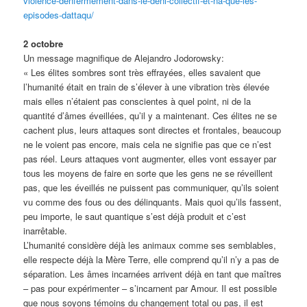
violence-denfermement-dans-le-deni-collectif-et-na-que-les-
episodes-dattaqu/
2 octobre
Un message magnifique de Alejandro Jodorowsky:
« Les élites sombres sont très effrayées, elles savaient que
l’humanité était en train de s’élever à une vibration très élevée
mais elles n’étaient pas conscientes à quel point, ni de la
quantité d’âmes éveillées, qu’il y a maintenant. Ces élites ne se
cachent plus, leurs attaques sont directes et frontales, beaucoup
ne le voient pas encore, mais cela ne signifie pas que ce n’est
pas réel. Leurs attaques vont augmenter, elles vont essayer par
tous les moyens de faire en sorte que les gens ne se réveillent
pas, que les éveillés ne puissent pas communiquer, qu’ils soient
vu comme des fous ou des délinquants. Mais quoi qu’ils fassent,
peu importe, le saut quantique s’est déjà produit et c’est
inarrêtable.
L’humanité considère déjà les animaux comme ses semblables,
elle respecte déjà la Mère Terre, elle comprend qu’il n’y a pas de
séparation. Les âmes incarnées arrivent déjà en tant que maîtres
– pas pour expérimenter – s’incarnent par Amour. Il est possible
que nous soyons témoins du changement total ou pas, il est