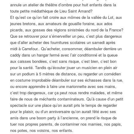
annule un atelier de théâtre d’ombre pour huit enfants dans la
toute petite médiathèque de Lieu Saint Amand?
Et qu’est ce qu’on fait croire aux mômes de la vallée du Lot, aux
jeunes bretons, aux amateurs de gouaille foraine, aux ados
picards, aux gosses des régions sinistrées du nord de la France?
Que se retrouver pour s’émerveiller un peu, c’est plus dangereux
que d’aller acheter des fournitures scolaires un samedi après
midi à Carrefour.. Qu’acheter, consommer, déambuler derrière un
caddy dans un hangar fermé avec l’air conditionné et la queue
aux caisses bondées, c’est sans risque, c’est bien, c’est bon
pour la santé. Tandis qu’écouter jouer un musicien en plein air
sur un podium à 5 mètres de distance, ou regarder un comédien
en costume improbable déambuler sur ses échasses dans la rue,
ou encore apprendre à faire une marionnette avec ses mains,
c’est trop dangereux, car ça peut nous rendre malades, et même
faire de nous de méchants contaminateurs. Qu’à cause d’un petit
spectacle sur une place qu’on aurait pris le temps de regarder
pour le plaisir, ou d’un anniversaire qu’on aurait fêté avec ses
amis dans une boom party à l’ancienne, on prend le risque de
tuer nos propres parents, de contaminer nos mamies, nos papis,
nos potes, nos voisins, nos enfants.