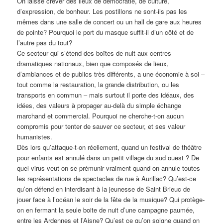
On laisse crever des lieux de démocratie, de culture,
d’expression, de bonheur. Les postillons ne sont-ils pas les
mêmes dans une salle de concert ou un hall de gare aux heures
de pointe? Pourquoi le port du masque suffit-il d’un côté et de
l’autre pas du tout?
Ce secteur qui s’étend des boîtes de nuit aux centres
dramatiques nationaux, bien que composés de lieux,
d’ambiances et de publics très différents, a une économie à soi –
tout comme la restauration, la grande distribution, ou les
transports en commun – mais surtout il porte des idéaux, des
idées, des valeurs à propager au-delà du simple échange
marchand et commercial. Pourquoi ne cherche-t-on aucun
compromis pour tenter de sauver ce secteur, et ses valeur
humanistes.
Dès lors qu’attaque-t-on réellement, quand un festival de théâtre
pour enfants est annulé dans un petit village du sud ouest ? De
quel virus veut-on se prémunir vraiment quand on annule toutes
les représentations de spectacles de rue à Aurillac? Qu’est-ce
qu’on défend en interdisant à la jeunesse de Saint Brieuc de
jouer face à l’océan le soir de la fête de la musique? Qui protège-
on en fermant la seule boite de nuit d’une campagne paumée,
entre les Ardennes et l’Aisne? Qu’est ce qu’on soigne quand on