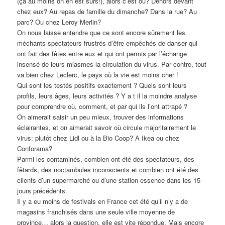
(ça au moins on en est sûrs!), alors c’est où? Dehors devant
chez eux? Au repas de famille du dimanche? Dans la rue? Au
parc? Ou chez Leroy Merlin?
On nous laisse entendre que ce sont encore sûrement les
méchants spectateurs frustrés d’être empêchés de danser qui
ont fait des fêtes entre eux et qui ont permis par l’échange
insensé de leurs miasmes la circulation du virus. Par contre, tout
va bien chez Leclerc, le pays où la vie est moins cher !
Qui sont les testés positifs exactement ? Quels sont leurs
profils, leurs âges, leurs activités ? Y a t il la moindre analyse
pour comprendre où, comment, et par qui ils l’ont attrapé ?
On aimerait saisir un peu mieux, trouver des informations
éclairantes, et on aimerait savoir où circule majoritairement le
virus: plutôt chez Lidl ou à la Bio Coop? A Ikea ou chez
Conforama?
Parmi les contaminés, combien ont été des spectateurs, des
fêtards, des noctambules inconscients et combien ont été des
clients d’un supermarché ou d’une station essence dans les 15
jours précédents.
Il y a eu moins de festivals en France cet été qu’il n’y a de
magasins franchisés dans une seule ville moyenne de
province… alors la question, elle est vite répondue. Mais encore