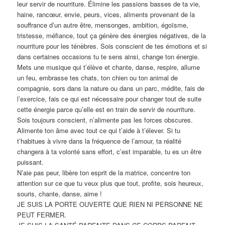
leur servir de nourriture. Élimine les passions basses de ta vie,
haine, rancœur, envie, peurs, vices, aliments provenant de la
souffrance d’un autre être, mensonges, ambition, égoïsme,
tristesse, méfiance, tout ça génère des énergies négatives, de la
nourriture pour les ténèbres. Sois conscient de tes émotions et si
dans certaines occasions tu te sens ainsi, change ton énergie.
Mets une musique qui t’élève et chante, danse, respire, allume
un feu, embrasse tes chats, ton chien ou ton animal de
compagnie, sors dans la nature ou dans un parc, médite, fais de
l’exercice, fais ce qui est nécessaire pour changer tout de suite
cette énergie parce qu’elle est en train de servir de nourriture.
Sois toujours conscient, n’alimente pas les forces obscures.
Alimente ton âme avec tout ce qui t’aide à t’élever. Si tu
t’habitues à vivre dans la fréquence de l’amour, ta réalité
changera à ta volonté sans effort, c’est imparable, tu es un être
puissant.
N’aie pas peur, libère ton esprit de la matrice, concentre ton
attention sur ce que tu veux plus que tout, profite, sois heureux,
souris, chante, danse, aime !
JE SUIS LA PORTE OUVERTE QUE RIEN NI PERSONNE NE
PEUT FERMER.