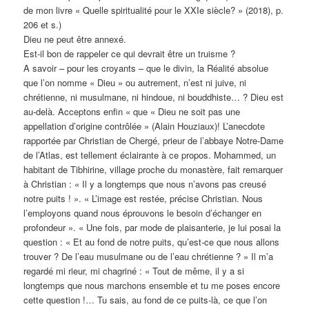
de mon livre « Quelle spiritualité pour le XXIe siècle? » (2018), p.
206 et s.)
Dieu ne peut être annexé.
Est-il bon de rappeler ce qui devrait être un truisme ?
A savoir – pour les croyants – que le divin, la Réalité absolue
que l’on nomme « Dieu » ou autrement, n’est ni juive, ni
chrétienne, ni musulmane, ni hindoue, ni bouddhiste… ? Dieu est
au-delà. Acceptons enfin « que « Dieu ne soit pas une
appellation d’origine contrôlée » (Alain Houziaux)! L’anecdote
rapportée par Christian de Chergé, prieur de l’abbaye Notre-Dame
de l’Atlas, est tellement éclairante à ce propos. Mohammed, un
habitant de Tibhirine, village proche du monastère, fait remarquer
à Christian : « Il y a longtemps que nous n’avons pas creusé
notre puits ! ». « L’image est restée, précise Christian. Nous
l’employons quand nous éprouvons le besoin d’échanger en
profondeur ». « Une fois, par mode de plaisanterie, je lui posai la
question : « Et au fond de notre puits, qu’est-ce que nous allons
trouver ? De l’eau musulmane ou de l’eau chrétienne ? » Il m’a
regardé mi rieur, mi chagriné : « Tout de même, il y a si
longtemps que nous marchons ensemble et tu me poses encore
cette question !… Tu sais, au fond de ce puits-là, ce que l’on